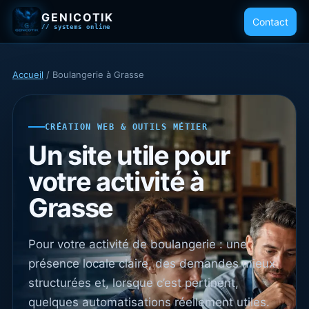
GENICOTIK
Contact
// systems online
Accueil
/ Boulangerie à Grasse
CRÉATION WEB & OUTILS MÉTIER
Un site utile pour
votre activité à
Grasse
Pour votre activité de boulangerie : une
présence locale claire, des demandes mieux
structurées et, lorsque c’est pertinent,
quelques automatisations réellement utiles.